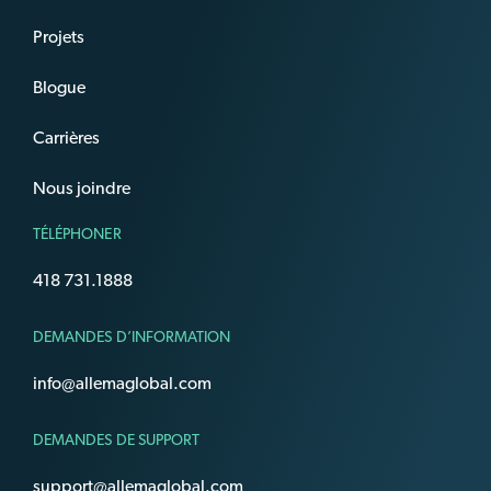
Projets
Blogue
Carrières
Nous joindre
TÉLÉPHONER
418 731.1888
DEMANDES D’INFORMATION
info@allemaglobal.com
DEMANDES DE SUPPORT
support@allemaglobal.com